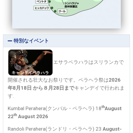
特別なイベント
エサラペラハラはスリランカで
開催される壮大なお祭りです。ペラヘラ祭は
2026
年8月18日 から８月28日まで
キャンデイで行われま
す.
th
Kumbal Perahera(クンバル・ペラヘラ) 18
August
th
22
August 2026
Randoli Perahera(ランドリ・ペラヘラ) 23
August-