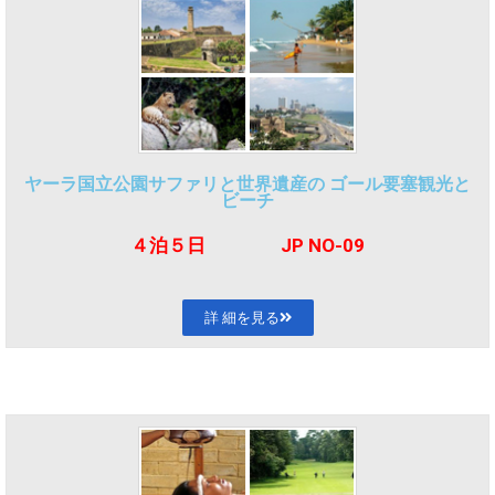
ヤーラ国立公園サファリと世界遺産の ゴール要塞観光と
ビーチ
４泊５
日 JP NO-09
詳 細を見る