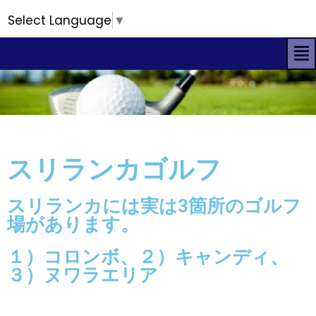
Select Language
▼
スリランカゴルフ
スリランカには実は3箇所のゴルフ
場があります。
１）コロンボ、２）キャンディ、
３）ヌワラエリア